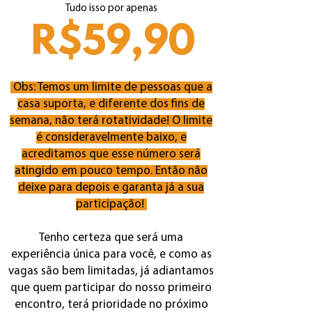
Tudo isso por apenas
R$59,90
Obs: Temos um limite de pessoas que a
casa suporta, e diferente dos fins de
semana, não terá rotatividade
! O limite
é consideravelmente baixo, e
acreditamos que esse número será
atingido em pouco tempo. Então não
deixe para depois e garanta já a sua
participação!
Tenho certeza que será uma
experiência única para você, e como as
vagas são bem limitadas, já adiantamos
que quem participar do nosso primeiro
encontro, terá prioridade no próximo